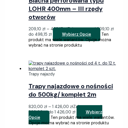
Blacha perforowana typu
LOHR 400mm – III rzędy
otworów
209,10
zł
–
498,15
zł
Zakres cen: od 209,10 zł
do 498,15 zł
Ten
Wybierz Opcje
produkt ma wiele wariantów. Opcje można
wybrać na stronie produktu
Trapy najazdy
Trapy najazdowe o nośności
do 500kg/ komplet 2m
820,00
zł
–
1 426,00
zł
Zakres cen: od
820,00 zł do 1 426,00 zł
Wybierz
Ten produkt ma wiele wariantów.
Opcje
Opcje można wybrać na stronie produktu