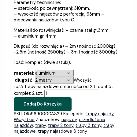
Parametry techniczne:
– szerokość po zewnętrzenj: 310mm,
– wysokość najazdów z perforacją: 63mm –
mocowaniu najazdów: typu C
Materiał(do rozwinięcia): – czarna stal gr.3mm
– aluminium gr. 4mm
Długość (do rozwinięcia) – 2m (nośność 2000kg)
-2.5m (nośność 2500kg) – 3m (nośność 3000kg)
Ilość: komplet (dwie sztuki).
materiał:
długość:
Wyczyść
ilość Trapy najazdowe o nośności od 2 t. do 4,5t.
komplet 2 szt.
Dodaj Do Koszyka
SKU:
0159690000A329
Kategorie:
Trapy najazdy
,
Wszystkie
Znaczników:
najazdy
,
przedłużenia
najazdów
,
trapy
,
trapy 2 tony
,
trapy 3 tony
,
trapy
najazdowe
,
trapy najazdowe 3 tony