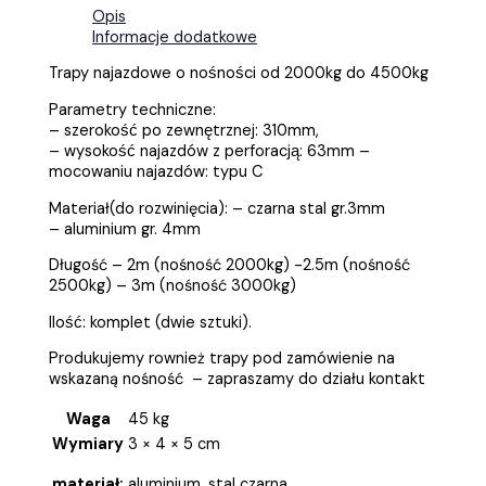
Opis
Informacje dodatkowe
Trapy najazdowe o nośności od 2000kg do 4500kg
Parametry techniczne:
– szerokość po zewnętrznej: 310mm,
– wysokość najazdów z perforacją: 63mm –
mocowaniu najazdów: typu C
Materiał(do rozwinięcia): – czarna stal gr.3mm
– aluminium gr. 4mm
Długość – 2m (nośność 2000kg) -2.5m (nośność
2500kg) – 3m (nośność 3000kg)
Ilość: komplet (dwie sztuki).
Produkujemy rownież trapy pod zamówienie na
wskazaną nośność – zapraszamy do działu kontakt
Waga
45 kg
Wymiary
3 × 4 × 5 cm
materiał:
aluminium, stal czarna