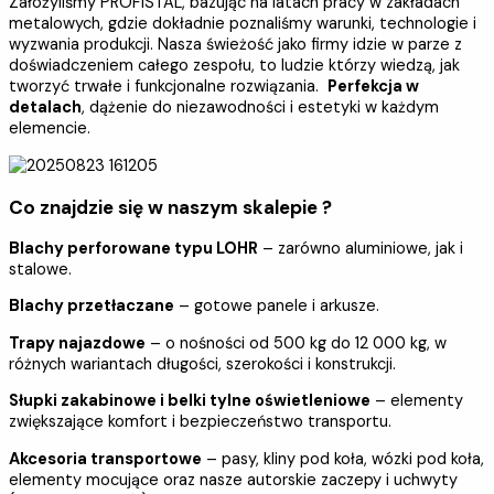
Założyliśmy PROFISTAL, bazując na latach pracy w zakładach
metalowych, gdzie dokładnie poznaliśmy warunki, technologie i
wyzwania produkcji. Nasza świeżość jako firmy idzie w parze z
doświadczeniem całego zespołu, to ludzie którzy wiedzą, jak
tworzyć trwałe i funkcjonalne rozwiązania.
Perfekcja w
detalach
, dążenie do niezawodności i estetyki w każdym
elemencie.
Co znajdzie się w naszym skalepie ?
Blachy perforowane typu LOHR
– zarówno aluminiowe, jak i
stalowe.
Blachy przetłaczane
– gotowe panele i arkusze.
Trapy najazdowe
– o nośności od 500 kg do 12 000 kg, w
różnych wariantach długości, szerokości i konstrukcji.
Słupki zakabinowe i belki tylne oświetleniowe
– elementy
zwiększające komfort i bezpieczeństwo transportu.
Akcesoria transportowe
– pasy, kliny pod koła, wózki pod koła,
elementy mocujące oraz nasze autorskie zaczepy i uchwyty