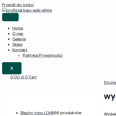
Przejdź do treści
Home
O nas
Galeria
Sklep
Kontakt
Polityka Prywatności
X
0,00
zł
0
Cart
Stron
wy
Blachy typu LOHR
6
6 produktów
Wyświe