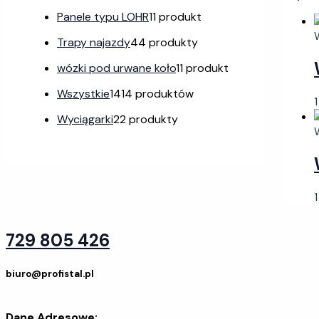
Panele typu LOHR
1
1 produkt
Trapy najazdy
4
4 produkty
wózki pod urwane koło
1
1 produkt
Wszystkie
14
14 produktów
Wyciągarki
2
2 produkty
729 805 426
biuro@profistal.pl
Dane Adresowe: