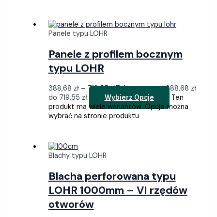
Panele typu LOHR
Panele z profilem bocznym
typu LOHR
388,68
zł
–
719,55
zł
Zakres cen: od 388,68 zł
do 719,55 zł
Ten
Wybierz Opcje
produkt ma wiele wariantów. Opcje można
wybrać na stronie produktu
Blachy typu LOHR
Blacha perforowana typu
LOHR 1000mm – VI rzędów
otworów