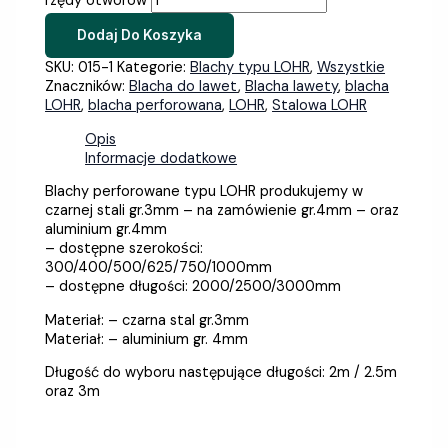
rzędy otworów
Dodaj Do Koszyka
SKU:
015-1
Kategorie:
Blachy typu LOHR
,
Wszystkie
Znaczników:
Blacha do lawet
,
Blacha lawety
,
blacha
LOHR
,
blacha perforowana
,
LOHR
,
Stalowa LOHR
Opis
Informacje dodatkowe
Blachy perforowane typu LOHR produkujemy w
czarnej stali gr.3mm – na zamówienie gr.4mm – oraz
aluminium gr.4mm
– dostępne szerokości:
300/400/500/625/750/1000mm
– dostępne długości: 2000/2500/3000mm
Materiał: – czarna stal gr.3mm
Materiał: – aluminium gr. 4mm
Długość do wyboru następujące długości: 2m / 2.5m
oraz 3m