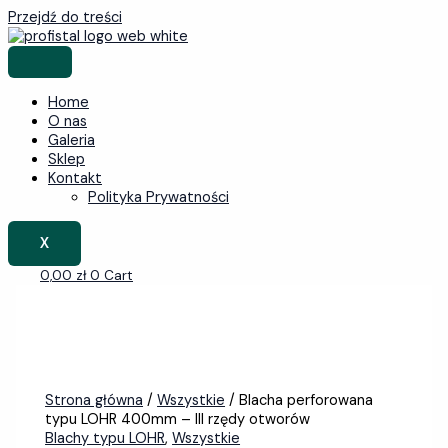
Przejdź do treści
Home
O nas
Galeria
Sklep
Kontakt
Polityka Prywatności
X
0,00
zł
0
Cart
Strona główna
/
Wszystkie
/ Blacha perforowana
typu LOHR 400mm – III rzędy otworów
Blachy typu LOHR
,
Wszystkie