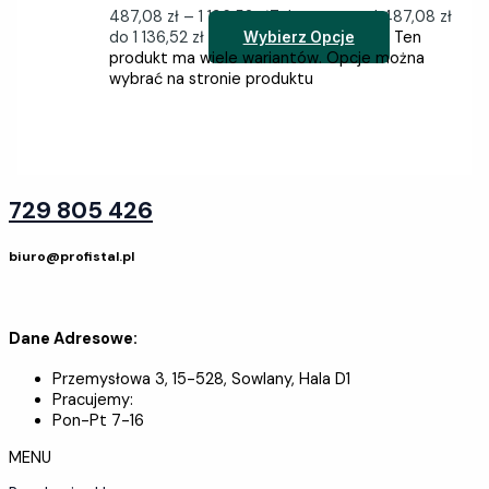
487,08
zł
–
1 136,52
zł
Zakres cen: od 487,08 zł
do 1 136,52 zł
Ten
Wybierz Opcje
produkt ma wiele wariantów. Opcje można
wybrać na stronie produktu
729 805 426
biuro@profistal.pl
Dane Adresowe:
Przemysłowa 3, 15-528, Sowlany, Hala D1
Pracujemy:
Pon-Pt 7-16
MENU