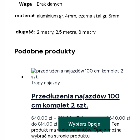
Waga
Brak danych
materiał:
aluminium gr. 4mm, czarna stal gr. 3mm
długość:
2 metry, 2,5 metra, 3 metry
Podobne produkty
Trapy najazdy
Przedłużenia najazdów 100
cm komplet 2 szt.
640,00
zł
–
814,00
zł
Zakres cen: od 640,00 zł
do 814,00 zł
Ten
Wybierz Opcje
produkt ma wiele wariantów. Opcje można
wybrać na stronie produktu